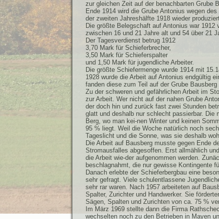
zur gleichen Zeit auf der benachbarten Grube B
Ende 1914 wird die Grube Antonius wegen des b
der zweiten Jahreshälfte 1918 wieder produzier
Die größte Belegschaft auf Antonius war 1912 v
zwischen 16 und 21 Jahre alt und 54 über 21 Ja
Der Tagesverdienst betrug 1912
3,70 Mark für Schieferbrecher,
3,50 Mark für Schieferspalter
und 1,50 Mark für jugendliche Arbeiter.
Die größte Schiefermenge wurde 1914 mit 15.143
1928 wurde die Arbeit auf Antonius endgültig 
fanden diese zum Teil auf der Grube Bausberg 
Zu der schweren und gefährlichen Arbeit im St
zur Arbeit. Wer nicht auf der nahen Grube Ant
der doch hin und zurück fast zwei Stunden betr
glatt und deshalb nur schlecht passierbar. Di
Berg, wo man kei-nen Winter und keinen Somme
95 % liegt. Weil die Woche natürlich noch sec
Tageslicht und die Sonne, was sie deshalb wo
Die Arbeit auf Bausberg musste gegen Ende des
Stromausfalles abgesoffen. Erst allmählich und
die Arbeit wie-der aufgenommen werden. Zunäc
beschlagnahmt, die nur gewisse Kontingente fü
Danach erlebte der Schieferbergbau eine beson
sehr gefragt. Viele schulentlassene Jugendlic
sehr rar waren. Nach 1957 arbeiteten auf Bau
Spalter, Zurichter und Handwerker. Sie fördert
Sägen, Spalten und Zurichten von ca. 75 % ver
Im März 1969 stellte dann die Firma Rathsche
wechselten noch zu den Betrieben in Mayen und