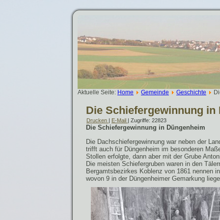
Aktuelle Seite:
Home
Gemeinde
Geschichte
Di
Die Schiefergewinnung i
Drucken
|
E-Mail
| Zugriffe: 22823
Die Schiefergewinnung in Düngenheim
Die Dachschiefergewinnung war neben der Land
trifft auch für Düngenheim im besonderen Maße
Stollen erfolgte, dann aber mit der Grube Anton
Die meisten Schiefergruben waren in den Tälern
Bergamtsbezirkes Koblenz von 1861 nennen in
wovon 9 in der Düngenheimer Gemarkung liege