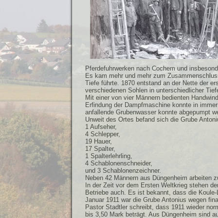
Pferdefuhrwerken nach Cochem und insbesonde
Es kam mehr und mehr zum Zusammenschluss vo
Tiefe führte. 1870 entstand an der Nette der 
verschiedenen Sohlen in unterschiedlicher Tie
Mit einer von vier Männern bedienten Handwind
Erfindung der Dampfmaschine konnte in immer 
anfallende Grubenwasser konnte abgepumpt w
Unweit des Ortes befand sich die Grube Antoni
1 Aufseher,
4 Schlepper,
19 Hauer,
17 Spalter,
1 Spalterlehrling,
4 Schablonenschneider,
und 3 Schablonenzeichner.
Neben 42 Männern aus Düngenheim arbeiten zu 
In der Zeit vor dem Ersten Weltkrieg stehen d
Betriebe auch. Es ist bekannt, dass die Koule-
Januar 1911 war die Grube Antonius wegen finan
Pastor Stadtler schreibt, dass 1911 wieder nor
bis 3,50 Mark beträgt. Aus Düngenheim sind au