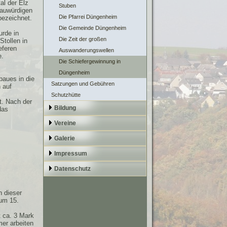
al der Elz
Stuben
bauwürdigen
Die Pfarrei Düngenheim
bezeichnet.
Die Gemeinde Düngenheim
urde in
Die Zeit der großen
Stollen in
eferen
Auswanderungswellen
e.
Die Schiefergewinnung in
Düngenheim
aues in die
Satzungen und Gebühren
 auf
Schutzhütte
t. Nach der
Bildung
das
Vereine
Galerie
Impressum
Datenschutz
n dieser
zum 15.
t ca. 3 Mark
er arbeiten