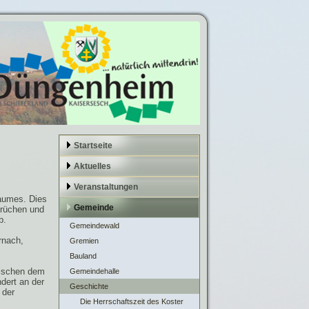
Startseite
Aktuelles
Veranstaltungen
Raumes. Dies
Gemeinde
Brüchen und
b.
Gemeindewald
rnach,
Gremien
Bauland
wischen dem
Gemeindehalle
ndert an der
Geschichte
 der
Die Herrschaftszeit des Koster