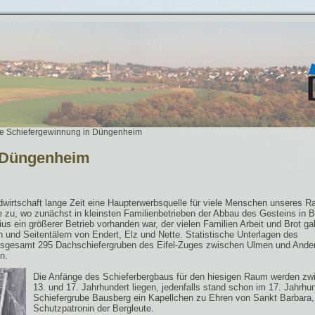
e Schiefergewinnung in Düngenheim
n Düngenheim
wirtschaft lange Zeit eine Haupterwerbsquelle für viele Menschen unseres 
 zu, wo zunächst in kleinsten Familienbetrieben der Abbau des Gesteins in 
ius ein größerer Betrieb vorhanden war, der vielen Familien Arbeit und Brot ga
 und Seitentälern von Endert, Elz und Nette. Statistische Unterlagen des
sgesamt 295 Dachschiefergruben des Eifel-Zuges zwischen Ulmen und Ande
n.
Die Anfänge des Schieferbergbaus für den hiesigen Raum werden z
13. und 17. Jahrhundert liegen, jedenfalls stand schon im 17. Jahrhu
Schiefergrube Bausberg ein Kapellchen zu Ehren von Sankt Barbara,
Schutzpatronin der Bergleute.