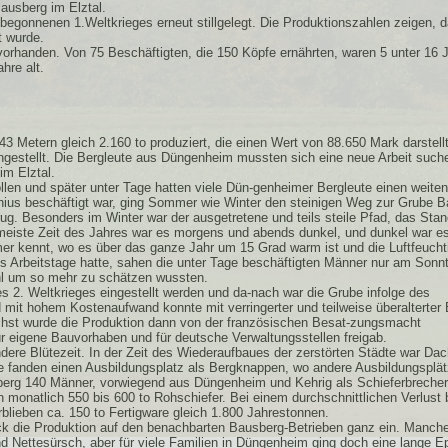
ausberg im Elztal.
egonnenen 1.Weltkrieges erneut stillgelegt. Die Produktionszahlen zeigen, d
t wurde.
orhanden. Von 75 Beschäftigten, die 150 Köpfe ernährten, waren 5 unter 16 J
hre alt.
 Metern gleich 2.160 to produziert, die einen Wert von 88.650 Mark darstell
eingestellt. Die Bergleute aus Düngenheim mussten sich eine neue Arbeit such
im Elztal.
ollen und später unter Tage hatten viele Dün-genheimer Bergleute einen weit
onius beschäftigt war, ging Sommer wie Winter den steinigen Weg zur Grube B
ug. Besonders im Winter war der ausgetretene und teils steile Pfad, das Stan
e meiste Zeit des Jahres war es morgens und abends dunkel, und dunkel war e
r kennt, wo es über das ganze Jahr um 15 Grad warm ist und die Luftfeuchti
hs Arbeitstage hatte, sahen die unter Tage beschäftigten Männer nur am Sonn
hl um so mehr zu schätzen wussten.
 2. Weltkrieges eingestellt werden und da-nach war die Grube infolge des
 mit hohem Kostenaufwand konnte mit verringerter und teilweise überalterter
hst wurde die Produktion dann von der französischen Besat-zungsmacht
r eigene Bauvorhaben und für deutsche Verwaltungsstellen freigab.
dere Blütezeit. In der Zeit des Wiederaufbaues der zerstörten Städte war Dac
he fanden einen Ausbildungsplatz als Bergknappen, wo andere Ausbildungsplä
sberg 140 Männer, vorwiegend aus Düngenheim und Kehrig als Schieferbrecher
en monatlich 550 bis 600 to Rohschiefer. Bei einem durchschnittlichen Verlust
blieben ca. 150 to Fertigware gleich 1.800 Jahrestonnen.
ck die Produktion auf den benachbarten Bausberg-Betrieben ganz ein. Manche
 Nettesürsch, aber für viele Familien in Düngenheim ging doch eine lange 