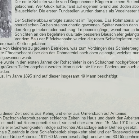
Der erste Schiefer wurde von Düngenheimer Bürgern in einem Seitent
gebrochen. Wer Glück hatte, fand auf eigenem Grund und Boden ab
Blauschiefer. Die ersten Fundstellen wurden damals als Vogelnester 
Der Schieferabbau erfolgte zunächst im Tagebau. Das Rohmaterial w
oberirdischen Gruben steinbruchartig gewonnen. Später wurden dann 
den Berg getrieben oder auch sog. Treppeneingänge, womit man in ti
Schichten an den begehrten qualitativ besseren Blauschiefer gelangt
Vor dem Bau der Eifeleisenbahn wurden die rohen Schieferplatten mit
re nach Klotten gefahren.
n kleineren zu größeren Betrieben, was zum Vordringen des Schieferbergb
erste Förderschacht über den das Rohmaterial nach oben gelangte, welches nun
fe gewonnen wurde.
e wurde in den ersten Jahren der Rohschiefer in den Schächten hochgeförder
größeren Tiefen abgebaut werden. Man nutzte sie für das Fördern und auch 
erden.
us. Im Jahre 1895 sind auf dieser insgesamt 49 Mann beschäftigt:
dieser Zeit sechs aus Kehrig und einer aus Urmersbach auf Antonius.
en Dachschieferproduzenten schlechte Zeiten ins Haus und damit den Arbeiter
Leit nicht auf Rosen gebettet sind; sie sind eher arm. Vom 15. Mai 1910 bis 
zieller Schwierigkeiten infolge schlechter Absatzlage außer Betrieb gesetzt.
male Zustände in dem Schieferbetrieb einge-kehrt sind und der Tagesverdiens
f der Grube Antonius 1911 60 Männer beschäftigt, und weitere 80 Düngenheim