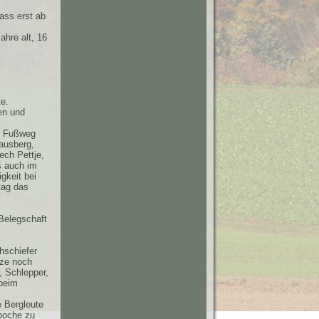
ass erst ab
ahre alt, 16
te.
en und
en Fußweg
ausberg,
ech Pettje,
s auch im
gkeit bei
tag das
 Belegschaft
hschiefer
tze noch
, Schlepper,
 beim
 Bergleute
Epoche zu