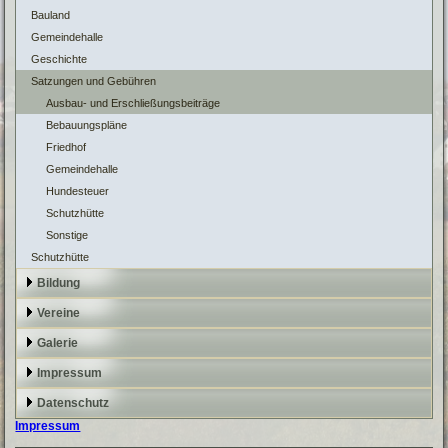
Bauland
Gemeindehalle
Geschichte
Satzungen und Gebühren
Ausbau- und Erschließungsbeiträge
Bebauungspläne
Friedhof
Gemeindehalle
Hundesteuer
Schutzhütte
Sonstige
Schutzhütte
Bildung
Vereine
Galerie
Impressum
Datenschutz
Impressum