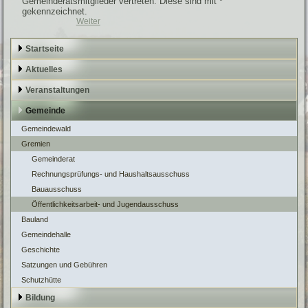
Gemeinderatsmitglieder vertreten. Diese sind mit *
gekennzeichnet.
Weiter
Startseite
Aktuelles
Veranstaltungen
Gemeinde
Gemeindewald
Gremien
Gemeinderat
Rechnungsprüfungs- und Haushaltsausschuss
Bauausschuss
Öffentlichkeitsarbeit- und Jugendausschuss
Bauland
Gemeindehalle
Geschichte
Satzungen und Gebühren
Schutzhütte
Bildung