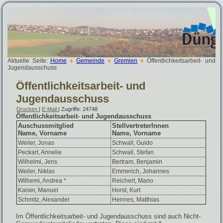
Aktuelle Seite:
Home
Gemeinde
Gremien
Öffentlichkeitsarbeit- und
Jugendausschuss
Öffentlichkeitsarbeit- und
Jugendausschuss
Drucken
|
E-Mail
| Zugriffe: 24748
Öffentlichkeitsarbeit- und Jugendausschuss
Auschussmitglied
StellvertreterInnen
Name, Vorname
Name, Vorname
Weiler, Jonas
Schwall, Guido
Peckart, Annelie
Schwall, Stefan
Wilhelmi, Jens
Bertram, Benjamin
Weiler, Niklas
Emmerich, Johannes
Wilhemi, Andrea *
Reichert, Mario
Kaiser, Manuel
Horst, Kurt
Schmitz, Alexander
Hennes, Matthias
Im Öffentlichkeitsarbeit- und Jugendausschuss sind auch Nicht-