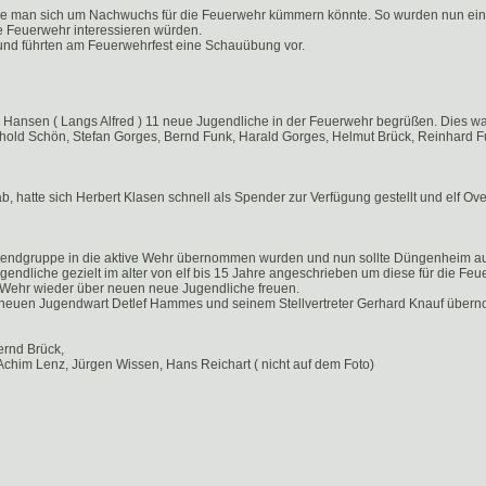
ie man sich um Nachwuchs für die Feuerwehr kümmern könnte. So wurden nun ein
ie Feuerwehr interessieren würden.
 und führten am Feuerwehrfest eine Schauübung vor.
d Hansen ( Langs Alfred ) 11 neue Jugendliche in der Feuerwehr begrüßen. Dies w
hold Schön, Stefan Gorges, Bernd Funk, Harald Gorges, Helmut Brück, Reinhard 
 hatte sich Herbert Klasen schnell als Spender zur Verfügung gestellt und elf Over
ugendgruppe in die aktive Wehr übernommen wurden und nun sollte Düngenheim auch
endliche gezielt im alter von elf bis 15 Jahre angeschrieben um diese für die Feu
 Wehr wieder über neuen neue Jugendliche freuen.
 neuen Jugendwart Detlef Hammes und seinem Stellvertreter Gerhard Knauf über
ernd Brück,
him Lenz, Jürgen Wissen, Hans Reichart ( nicht auf dem Foto)