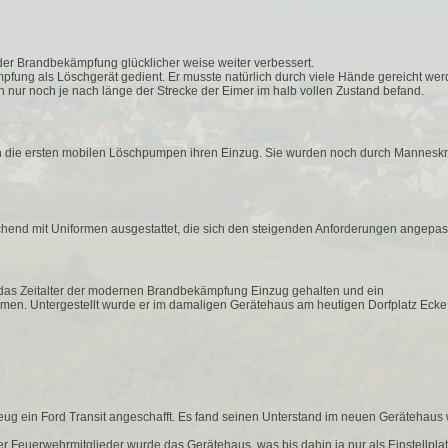
der Brandbekämpfung glücklicher weise weiter verbessert.
pfung als Löschgerät gedient. Er musste natürlich durch viele Hände gereicht wer
ur noch je nach länge der Strecke der Eimer im halb vollen Zustand befand.
en die ersten mobilen Löschpumpen ihren Einzug. Sie wurden noch durch Manneskr
end mit Uniformen ausgestattet, die sich den steigenden Anforderungen angepas
as Zeitalter der modernen Brandbekämpfung Einzug gehalten und ein
men. Untergestellt wurde er im damaligen Gerätehaus am heutigen Dorfplatz Ecke
eug ein Ford Transit angeschafft. Es fand seinen Unterstand im neuen Gerätehaus
er Feuerwehrmitglieder wurde das Gerätehaus, was bis dahin ja nur als Einstellplat