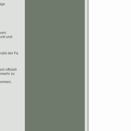
ige
aren:
Funk und
alls der Fa.
 offiziell
erwehr zu
nommen.