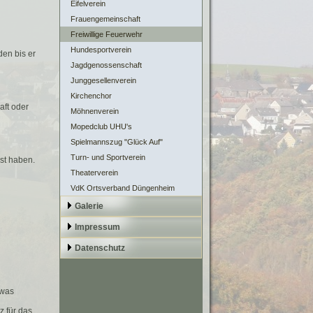
Eifelverein
Frauengemeinschaft
Freiwillige Feuerwehr
Hundesportverein
den bis er
Jagdgenossenschaft
Junggesellenverein
Kirchenchor
aft oder
Möhnenverein
Mopedclub UHU's
Spielmannszug "Glück Auf"
Turn- und Sportverein
st haben.
Theaterverein
VdK Ortsverband Düngenheim
Galerie
Impressum
Datenschutz
 was
z für das