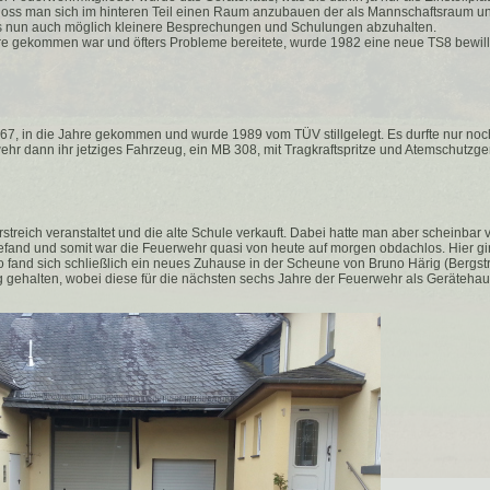
loss man sich im hinteren Teil einen Raum anzubauen der als Mannschaftsraum u
s nun auch möglich kleinere Besprechungen und Schulungen abzuhalten.
re gekommen war und öfters Probleme bereitete, wurde 1982 eine neue TS8 bewilli
67, in die Jahre gekommen und wurde 1989 vom TÜV stillgelegt. Es durfte nur noch 
ehr dann ihr jetziges Fahrzeug, ein MB 308, mit Tragkraftspritze und Atemschutzge
treich veranstaltet und die alte Schule verkauft. Dabei hatte man aber scheinbar 
and und somit war die Feuerwehr quasi von heute auf morgen obdachlos. Hier gi
o fand sich schließlich ein neues Zuhause in der Scheune von Bruno Härig (Bergst
gehalten, wobei diese für die nächsten sechs Jahre der Feuerwehr als Gerätehau