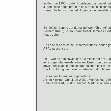
Im Februar 1981 wurden Überlegung angestellt w
Jugendliche angesprochen ob sie sich nicht für d
Hierauf hatten sich nun elf Jugendliche gemeldet
Schließlich konnte der damalige Wehrführer Alfre
Gerhard Knauf, Bruno Knauf, Detlef Hammes, Bert
Klaus Lohn
Da es aber noch keine Uniformen für die neuen gab,
ARAL gesponsert.
1983 war es nun soweit das die Mitglieder der J
eine Jugendfeuerwehr erhalten. Erneut wurden Jug
gewinnen. Nach einem Infoabend konnte sich die
Die Ausbildung der neuen wurde dann durch den
Der neuen Jugendwehr gehörten an:
Achim Klinkner, Christoph Weiler, Markus Fabry, B
Helmut Peckart, Guido Hammes, Markus Johann, Ac