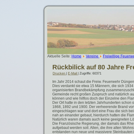
Aktuelle Seite:
Home
Vereine
Freiwillige Feuerw
Rückbilick auf 80 Jahre F
Drucken
|
E-Mail
| Zugriffe: 60371
Im Jahr 2014 schaut die Freiw. Feuerwehr Düngenh
Dies verdankt sie etwa 15 Männern, die sich 1934
organisierten Brandbekämpfung zusammenzuschlie
Gemeinde recht großen Zuspruch und natürlich a
können und wie hilflos doch der Einzelne den F
Der Ort hatte in den letzten Jahrhunderten schon
1868, 1892 und 1900. Der verheerende Brand von 1
eingeschlagen war und dort eine Frau die sich bei
nah an einander gebaut, hierdurch hatten die Fla
Natürlich waren damals auch keine geeigneten Lö
Die Französische Regierung, der damals das Rhe
aufgebaut werden soll. Allen, die ihre alten Wohns
entstanden nun neue und massivere Steinbauten 