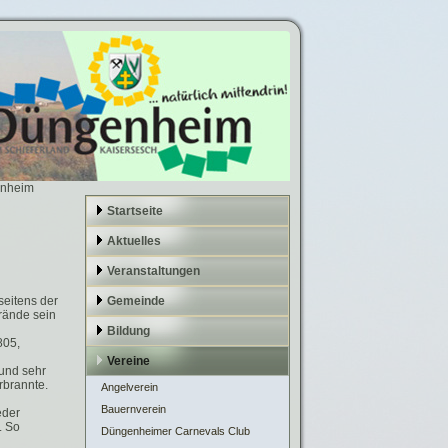
enheim
Startseite
Aktuelles
Veranstaltungen
eitens der
Gemeinde
rände sein
Bildung
805,
Vereine
 und sehr
rbrannte.
Angelverein
Bauernverein
eder
. So
Düngenheimer Carnevals Club