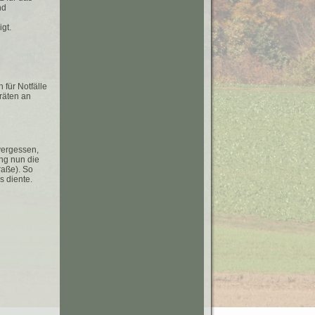
nd
gt.
für Notfälle
räten an
vergessen,
ng nun die
raße). So
s diente.