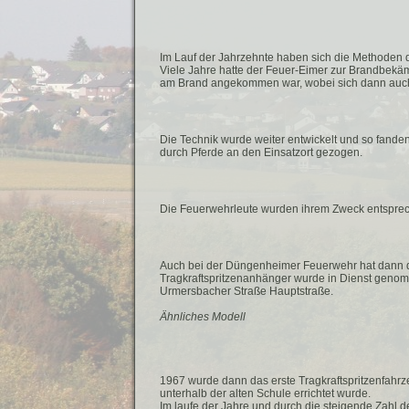
Im Lauf der Jahrzehnte haben sich die Methoden 
Viele Jahre hatte der Feuer-Eimer zur Brandbekäm
am Brand angekommen war, wobei sich dann auch n
Die Technik wurde weiter entwickelt und so fand
durch Pferde an den Einsatzort gezogen.
Die Feuerwehrleute wurden ihrem Zweck entsprech
Auch bei der Düngenheimer Feuerwehr hat dann d
Tragkraftspritzenanhänger wurde in Dienst genom
Urmersbacher Straße Hauptstraße.
Ähnliches Modell
1967 wurde dann das erste Tragkraftspritzenfahrz
unterhalb der alten Schule errichtet wurde.
Im laufe der Jahre und durch die steigende Zahl d