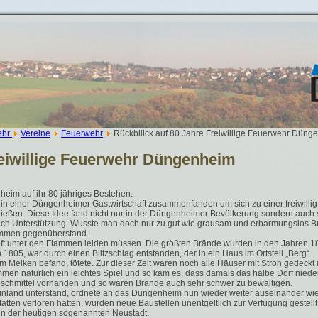
ehr
Vereine
Feuerwehr
Rückbilick auf 80 Jahre Freiwillige Feuerwehr Düng
reiwillige Feuerwehr Düngenheim
eim auf ihr 80 jähriges Bestehen.
 in einer Düngenheimer Gastwirtschaft zusammenfanden um sich zu einer freiwillig
ßen. Diese Idee fand nicht nur in der Düngenheimer Bevölkerung sondern auch s
uch Unterstützung. Wusste man doch nur zu gut wie grausam und erbarmungslos B
lammen gegenüberstand.
 oft unter den Flammen leiden müssen. Die größten Brände wurden in den Jahren 1
805, war durch einen Blitzschlag entstanden, der in ein Haus im Ortsteil „Berg“
m Melken befand, tötete. Zur dieser Zeit waren noch alle Häuser mit Stroh gedeckt
mmen natürlich ein leichtes Spiel und so kam es, dass damals das halbe Dorf niede
schmittel vorhanden und so waren Brände auch sehr schwer zu bewältigen.
inland unterstand, ordnete an das Düngenheim nun wieder weiter auseinander wi
tätten verloren hatten, wurden neue Baustellen unentgeltlich zur Verfügung gestellt
in der heutigen sogenannten Neustadt.