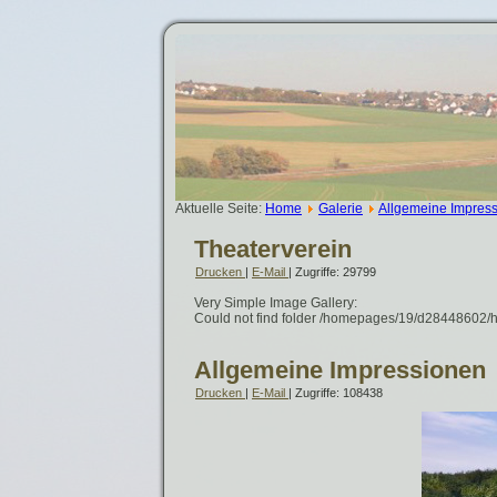
Aktuelle Seite:
Home
Galerie
Allgemeine Impres
Theaterverein
Drucken
|
E-Mail
| Zugriffe: 29799
Very Simple Image Gallery:
Could not find folder /homepages/19/d28448602/ht
Allgemeine Impressionen
Drucken
|
E-Mail
| Zugriffe: 108438