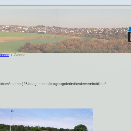
sionen
Galerie
docs/internet/j25/duegenheim/images/galerie/theaterverein/billbo/