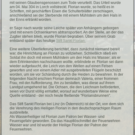
mit seinen Glaubensgenossen zum Tode verurteilt. Das Urteil wurde
am 04. Mai 304 in Lorch vollstreckt. Florian wurde, so heißt es in
Schriften, mit geschärften Eisen die Schulterblätter zerschlagen,
anschließend sei der Sterbende mit einem Mühlstein um den Hals in
der Enns ertränkt worden.
er Sage nach wurde seine Leiche später von Anhängern geborgen
und mit einem Ochsenkarren abtransportiert. An der Stelle, an der das
Zugtier stehen blieb, wurde Florian begraben. Über seinem Grab
entstand später das heutige
Stift Sankt Florian.
Eine weitere Überlieferung berichtet, dass zunächst niemand bereit
war, die Hinrichtung an Florian zu vollziehen. Schließlich stieß ein
Soldat ihn doch mit einem Mühlstein um den Hals ins Wasser; als er
dem Ertrinkenden nachschauen wollte, erblindete er. Florian sei dann
wieder aufgetaucht, die Leich von den Wellen auf einen Felsen
geworfen und von einem Adler mit ausgebreiteten Flügeln beschützt
worden, um sie vor Schändung durch die Heiden zu bewahren. In der
folgenden Nacht erschien Florian demnach Valeria, einer frommen
Frau, mit der Aufforderung, ihn zu bestatten, was diese auf ihrem
Landgut umgehend tat. Die Ochsen, die den Leichnam beförderten,
seien vor Durst völlig ermattet, worauf auf wunderbare Weise eine
Quelle entstand - der noch heute fließende "Floriansbrunnen".
Das Stift Sankt Florian bei Linz (in Österreich) ist der Ort, von dem sich
die Verehrung des Heiligen Florian in den deutschsprachigen Raum
ausbreitete.
Als Wasserheiliger ist Florian zum Patron bei Wasser- und
Feuersgefahr geworden. Da das Hauptlöschmittel der Feuerwehren
Wasser war und ist wurde der Heilige Florian der Patron der
Feuerwehren.