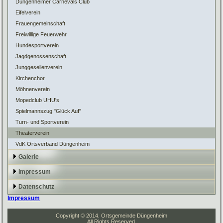
Düngenheimer Carnevals Club
Eifelverein
Frauengemeinschaft
Freiwillige Feuerwehr
Hundesportverein
Jagdgenossenschaft
Junggesellenverein
Kirchenchor
Möhnenverein
Mopedclub UHU's
Spielmannszug "Glück Auf"
Turn- und Sportverein
Theaterverein
VdK Ortsverband Düngenheim
Galerie
Impressum
Datenschutz
Impressum
Copyright © 2014. Ortsgemeinde Düngenheim
All Rights Reserved.