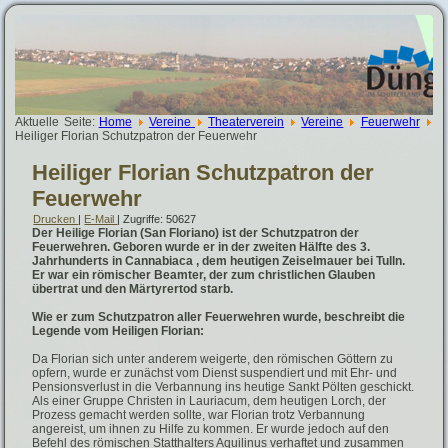
Aktuelle Seite:
Home
Vereine
Theaterverein
Vereine
Feuerwehr
Heiliger Florian Schutzpatron der Feuerwehr
Heiliger Florian Schutzpatron der
Feuerwehr
Drucken
|
E-Mail
| Zugriffe: 50627
Der Heilige Florian (San Floriano) ist der Schutzpatron der
Feuerwehren. Geboren wurde er in der zweiten Hälfte des 3.
Jahrhunderts in Cannabiaca , dem heutigen Zeiselmauer bei Tulln.
Er war ein römischer Beamter, der zum christlichen Glauben
übertrat und den Märtyrertod starb.
Wie er zum Schutzpatron aller Feuerwehren wurde, beschreibt die
Legende vom Heiligen Florian:
Da Florian sich unter anderem weigerte, den römischen Göttern zu
opfern, wurde er zunächst vom Dienst suspendiert und mit Ehr- und
Pensionsverlust in die Verbannung ins heutige Sankt Pölten geschickt.
Als einer Gruppe Christen in Lauriacum, dem heutigen Lorch, der
Prozess gemacht werden sollte, war Florian trotz Verbannung
angereist, um ihnen zu Hilfe zu kommen. Er wurde jedoch auf den
Befehl des römischen Statthalters Aquilinus verhaftet und zusammen